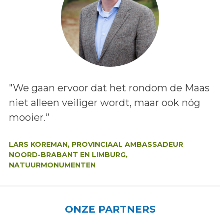
Lees het bericht:
"We gaan ervoor dat het rondom de Maas
niet alleen veiliger wordt, maar ook nóg
mooier.”
Auteur:
LARS KOREMAN, PROVINCIAAL AMBASSADEUR
NOORD-BRABANT EN LIMBURG,
NATUURMONUMENTEN
ONZE PARTNERS