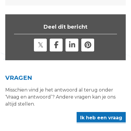
s
i
t
e
Deel dit bericht
"
VRAGEN
Misschien vind je het antwoord al terug onder
‘Vraag en antwoord’? Andere vragen kan je ons
altijd stellen.
Ik heb een vraag