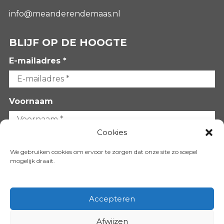
info@meanderendemaas.nl
BLIJF OP DE HOOGTE
E-mailadres *
Voornaam
Cookies
Achternaam
We gebruiken cookies om ervoor te zorgen dat onze site zo soepel
mogelijk draait.
Accepteren
Afwijzen