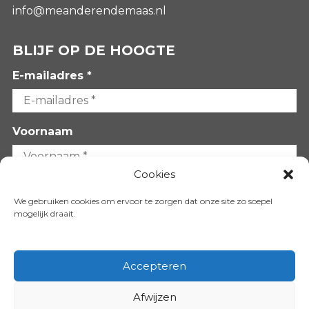
info@meanderendemaas.nl
BLIJF OP DE HOOGTE
E-mailadres *
Voornaam
Cookies
Achternaam
We gebruiken cookies om ervoor te zorgen dat onze site zo soepel
mogelijk draait.
Accepteren
Afwijzen
VOLG ONS OP: