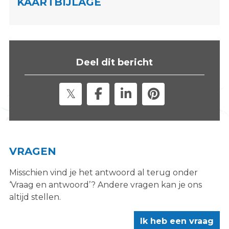
KAARTBIJLAGE
s
i
t
e
"
Deel dit bericht
VRAGEN
Misschien vind je het antwoord al terug onder
‘Vraag en antwoord’? Andere vragen kan je ons
altijd stellen.
Ik heb een vraag