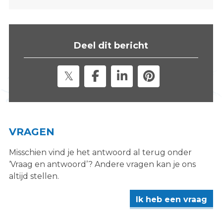
s
i
t
e
Deel dit bericht
"
VRAGEN
Misschien vind je het antwoord al terug onder
‘Vraag en antwoord’? Andere vragen kan je ons
altijd stellen.
Ik heb een vraag