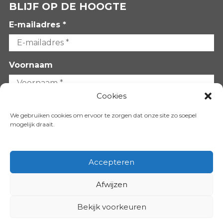
BLIJF OP DE HOOGTE
E-mailadres *
Voornaam
Cookies
Achternaam
We gebruiken cookies om ervoor te zorgen dat onze site zo soepel
mogelijk draait.
Accepteren
Afwijzen
VOLG ONS OP:
Bekijk voorkeuren
Copyright 2026