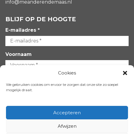
info@meanderendemaas.nl
BLIJF OP DE HOOGTE
E-mailadres *
Voornaam
Cookies
Achternaam
We gebruiken cookies om ervoor te zorgen dat onze site zo soepel
mogelijk draait.
Accepteren
Afwijzen
VOLG ONS OP: