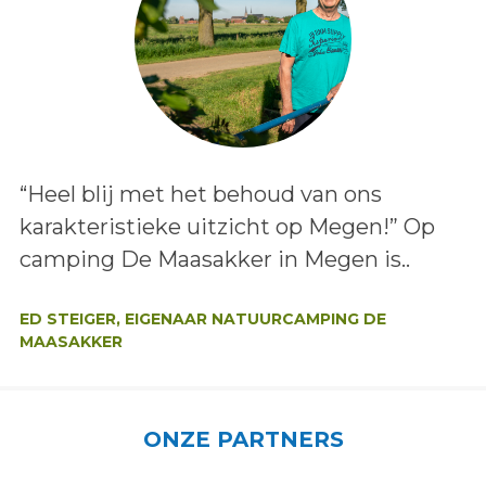
Lees het bericht:
“Heel blij met het behoud van ons
karakteristieke uitzicht op Megen!” Op
camping De Maasakker in Megen is..
Auteur:
ED STEIGER, EIGENAAR NATUURCAMPING DE
MAASAKKER
ONZE PARTNERS