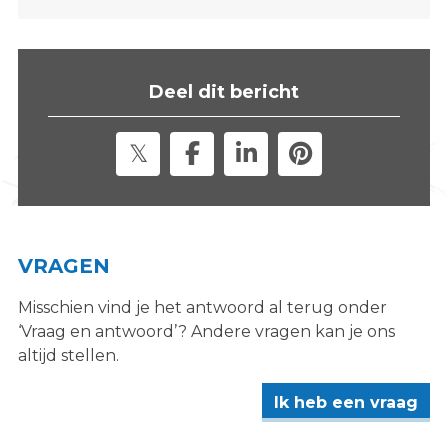
s
i
t
e
Deel dit bericht
"
VRAGEN
Misschien vind je het antwoord al terug onder
‘Vraag en antwoord’? Andere vragen kan je ons
altijd stellen.
Ik heb een vraag