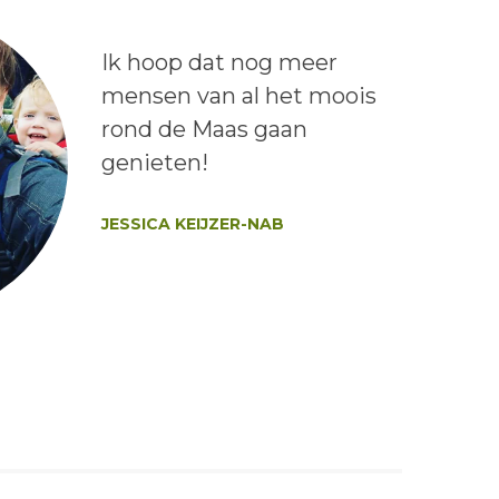
Lees het bericht:
Ik hoop dat nog meer
mensen van al het moois
rond de Maas gaan
genieten!
Auteur:
JESSICA KEIJZER-NAB