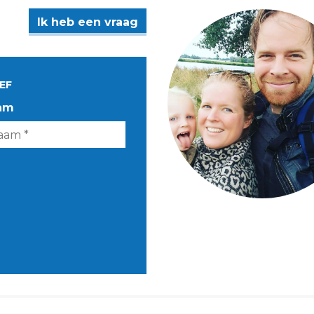
Ik heb een vraag
EF
am