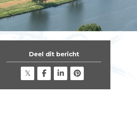
t
e
"
Deel dit bericht