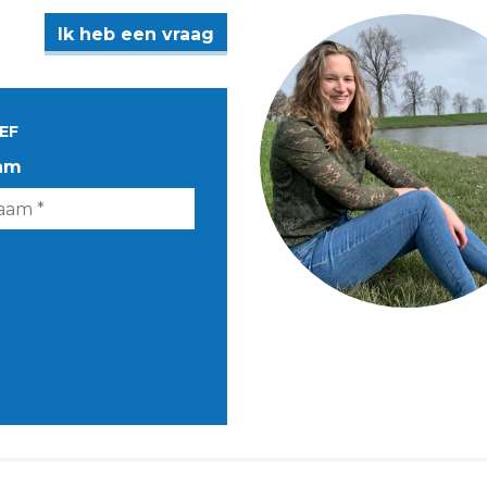
Ik heb een vraag
EF
am