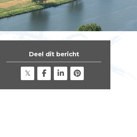
t
e
"
Deel dit bericht