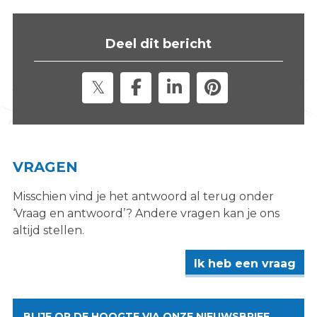
s
i
Deel dit bericht
t
e
"
VRAGEN
Misschien vind je het antwoord al terug onder
‘Vraag en antwoord’? Andere vragen kan je ons
altijd stellen.
Ik heb een vraag
BLIJF OP DE HOOGTE VIA ONZE NIEUWSBRIEF