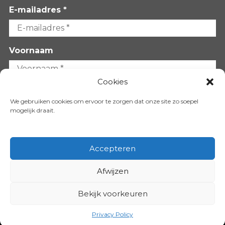
E-mailadres *
Voornaam
Cookies
Achternaam
We gebruiken cookies om ervoor te zorgen dat onze site zo soepel
mogelijk draait.
Accepteren
Afwijzen
VOLG ONS OP:
Bekijk voorkeuren
Copyright 2026
Privacy Policy