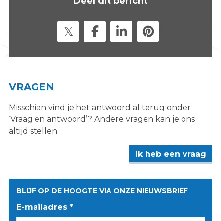
Deel dit bericht
s
i
t
e
"
VRAGEN
Misschien vind je het antwoord al terug onder
‘Vraag en antwoord’? Andere vragen kan je ons
altijd stellen.
Ik heb een vraag
BLIJF OP DE HOOGTE VIA ONZE NIEUWSBRIEF
E-mailadres *