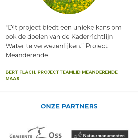
Lees het bericht:
“Dit project biedt een unieke kans om
ook de doelen van de Kaderrichtlijn
Water te verwezenlijken.” Project
Meanderende..
Auteur:
BERT FLACH, PROJECTTEAMLID MEANDERENDE
MAAS
ONZE PARTNERS