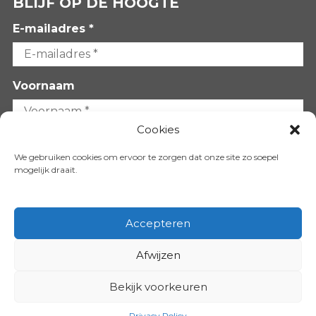
BLIJF OP DE HOOGTE
E-mailadres *
Voornaam
Cookies
Achternaam
We gebruiken cookies om ervoor te zorgen dat onze site zo soepel
mogelijk draait.
Accepteren
Afwijzen
VOLG ONS OP:
Bekijk voorkeuren
Copyright 2026
Privacy Policy