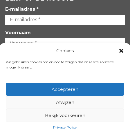
E-mailadres *
Voornaam
Cookies
Achternaam
We gebruiken cookies om ervoor te zorgen dat onze site zo soepel
mogelijk draait.
Accepteren
Afwijzen
VOLG ONS OP:
Bekijk voorkeuren
Copyright 2026
Privacy Policy