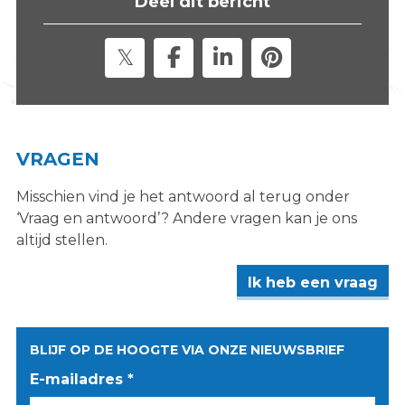
Deel dit bericht
s
i
t
e
"
VRAGEN
Misschien vind je het antwoord al terug onder
‘Vraag en antwoord’? Andere vragen kan je ons
altijd stellen.
Ik heb een vraag
BLIJF OP DE HOOGTE VIA ONZE NIEUWSBRIEF
E-mailadres *