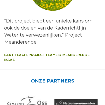
Lees het bericht:
“Dit project biedt een unieke kans om
ook de doelen van de Kaderrichtlijn
Water te verwezenlijken.” Project
Meanderende..
Auteur:
BERT FLACH, PROJECTTEAMLID MEANDERENDE
MAAS
ONZE PARTNERS