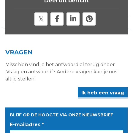
Deel dit bericht
s
i
t
e
"
VRAGEN
Misschien vind je het antwoord al terug onder
‘Vraag en antwoord’? Andere vragen kan je ons
altijd stellen.
Ik heb een vraag
BLIJF OP DE HOOGTE VIA ONZE NIEUWSBRIEF
E-mailadres *