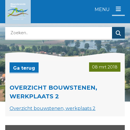
D
MENU
i
r
e
Z
c
o
t
e
n
k
a
e
a
n
r
08 mrt 2018
Ga terug
o
c
p
o
d
n
OVERZICHT BOUWSTENEN,
e
t
WERKPLAATS 2
z
e
e
n
Overzicht bouwstenen, werkplaats 2
w
t
e
b