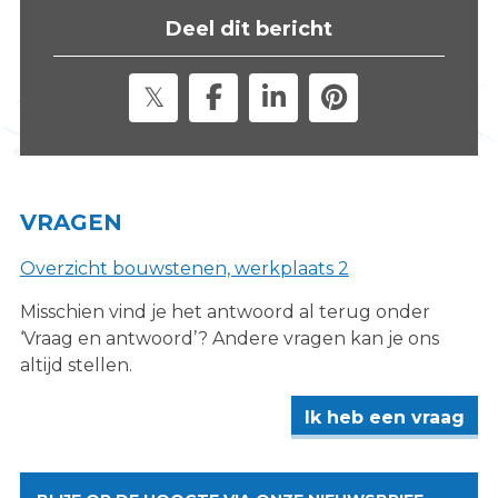
s
Deel dit bericht
i
t
e
"
VRAGEN
Overzicht bouwstenen, werkplaats 2
Misschien vind je het antwoord al terug onder
‘Vraag en antwoord’? Andere vragen kan je ons
altijd stellen.
Ik heb een vraag