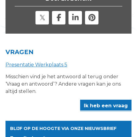
s
i
t
e
"
VRAGEN
Presentatie Werkplaats 5
Misschien vind je het antwoord al terug onder
‘Vraag en antwoord’? Andere vragen kan je ons
altijd stellen.
Ik heb een vraag
BLIJF OP DE HOOGTE VIA ONZE NIEUWSBRIEF