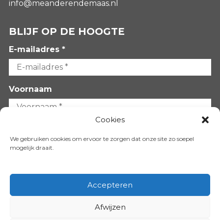
info@meanderendemaas.nl
BLIJF OP DE HOOGTE
E-mailadres *
Voornaam
Cookies
Achternaam
We gebruiken cookies om ervoor te zorgen dat onze site zo soepel
mogelijk draait.
Accepteren
Afwijzen
VOLG ONS OP: