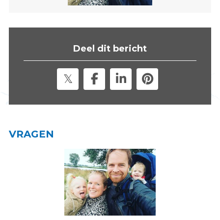
s
i
t
e
Deel dit bericht
"
VRAGEN