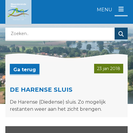
D
MENU
i
r
e
Z
c
o
t
e
n
k
a
e
a
n
r
23 jan 2018
Ga terug
o
c
p
o
d
n
DE HARENSE SLUIS
e
t
De Harense (Diedense) sluis. Zo mogelijk
z
e
restanten weer aan het zicht brengen.
e
n
w
t
e
b