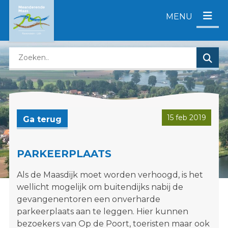
D
MENU
i
r
e
Z
c
o
t
e
n
k
a
e
a
n
r
15 feb 2019
Ga terug
o
c
p
o
d
n
PARKEERPLAATS
e
t
Als de Maasdijk moet worden verhoogd, is het
z
e
wellicht mogelijk om buitendijks nabij de
e
n
gevangenentoren een onverharde
w
t
parkeerplaats aan te leggen. Hier kunnen
e
bezoekers van Op de Poort, toeristen maar ook
b