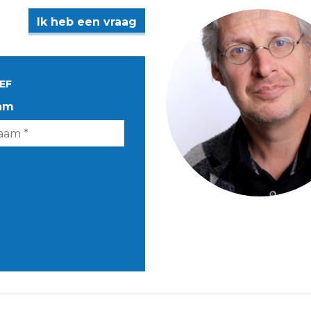
Ik heb een vraag
EF
am