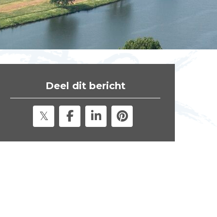
t
e
"
Deel dit bericht