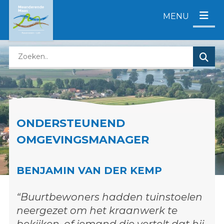
D
MENU
i
r
e
Z
c
o
t
e
n
k
a
e
a
n
r
ONDERSTEUNEND
o
c
p
o
OMGEVINGSMANAGER
d
n
e
t
BENJAMIN VAN DER KEMP
z
e
e
n
“Buurtbewoners hadden tuinstoelen
w
t
e
neergezet om het kraanwerk te
b