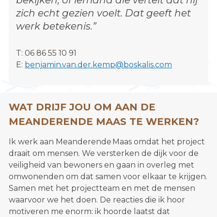
bekijken, of iemand die vertelt dat hij
s
zich echt gezien voelt. Dat geeft het
i
werk betekenis.”
t
e
T: 06 86 55 10 91
"
E:
benjamin.van.der.kemp@boskalis.com
WAT DRIJF JOU OM AAN DE
MEANDERENDE MAAS TE WERKEN?
Ik werk aan Meanderende Maas omdat het project
draait om mensen. We versterken de dijk voor de
veiligheid van bewoners en gaan in overleg met
omwonenden om dat samen voor elkaar te krijgen.
Samen met het projectteam en met de mensen
waarvoor we het doen. De reacties die ik hoor
motiveren me enorm: ik hoorde laatst dat