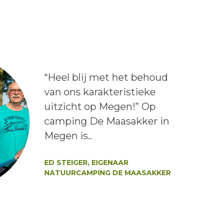
Lees het bericht:
“Heel blij met het behoud
van ons karakteristieke
uitzicht op Megen!” Op
camping De Maasakker in
Megen is..
Auteur:
ED STEIGER, EIGENAAR
NATUURCAMPING DE MAASAKKER