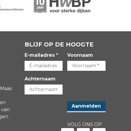
BLIJF OP DE HOOGTE
E-mailadres *
Voornaam
Achternaam
 Maas
gen
 van
agen
VOLG ONS OP: