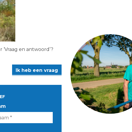
er ‘Vraag en antwoord’?
Ik heb een vraag
EF
am