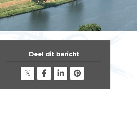
t
e
"
Deel dit bericht