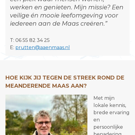
s
werken en genieten. Mijn missie? Een
i
veilige én mooie leefomgeving voor
t
iedereen aan de Maas creëren.”
e
"
T: 0
6 55 82 34 25
E:
prutten@aaenmaas.nl
HOE KIJK JIJ TEGEN DE STREEK ROND DE
MEANDERENDE MAAS AAN?
Met mijn
lokale kennis,
brede ervaring
en
persoonlijke
benadering