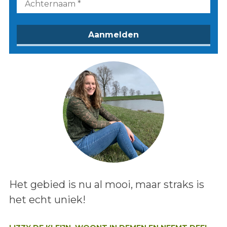
Lees het bericht:
Het gebied is nu al mooi, maar straks is
het echt uniek!
Auteur: