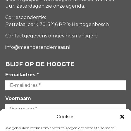
uur. Zaterdagen
zie onze agenda
.
Correspondentie:
Pettelaarpark 70, 5216 PP ‘s-Hertogenbosch
Contactgegevens omgevingsmanagers
info@meanderendemaas.nl
BLIJF OP DE HOOGTE
E-mailadres *
Voornaam
Cookies
Achternaam
We gebruiken cookies om ervoor te zorgen dat onze site zo soepel