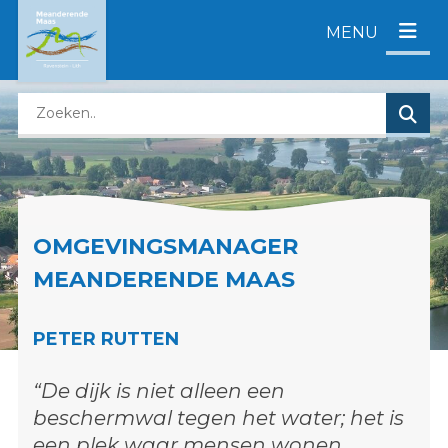
D
MENU
i
r
e
Z
c
o
t
e
n
k
a
e
a
n
r
OMGEVINGSMANAGER
o
c
p
o
MEANDERENDE MAAS
d
n
e
t
PETER RUTTEN
z
e
e
n
“De dijk is niet alleen een
w
t
beschermwal tegen het water; het is
e
b
een plek waar mensen wonen,