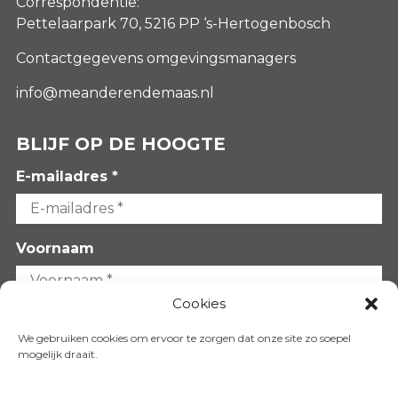
Correspondentie:
Pettelaarpark 70, 5216 PP ‘s-Hertogenbosch
Contactgegevens omgevingsmanagers
info@meanderendemaas.nl
BLIJF OP DE HOOGTE
E-mailadres *
Voornaam
Cookies
Achternaam
We gebruiken cookies om ervoor te zorgen dat onze site zo soepel
mogelijk draait.