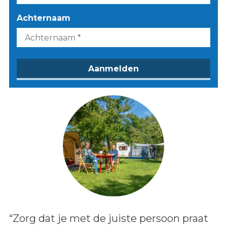
Achternaam
Lees het bericht:
“Zorg dat je met de juiste persoon praat