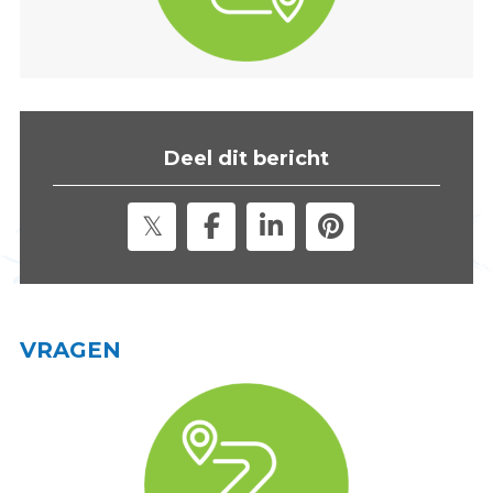
s
i
t
e
"
Deel dit bericht
VRAGEN