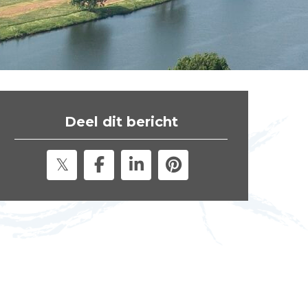
t
e
"
Deel dit bericht