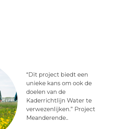
Lees het bericht:
“Dit project biedt een
unieke kans om ook de
doelen van de
Kaderrichtlijn Water te
verwezenlijken.” Project
Meanderende..
Auteur: