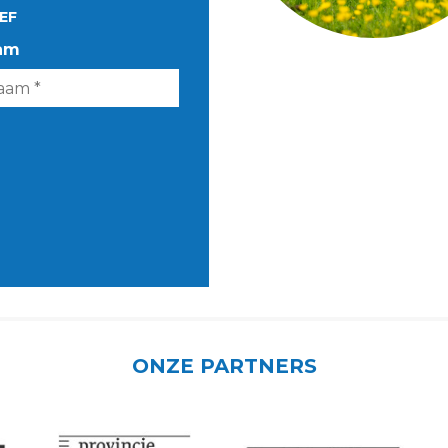
EF
am
ONZE PARTNERS