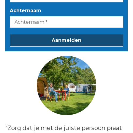
Achternaam
Lees het bericht:
“Zorg dat je met de juiste persoon praat