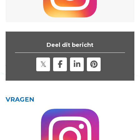
s
i
t
e
"
Deel dit bericht
VRAGEN