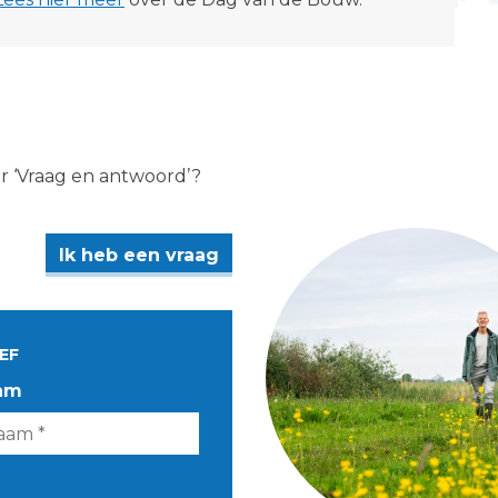
er ‘Vraag en antwoord’?
Ik heb een vraag
EF
am