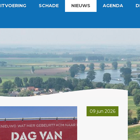
ITVOERING
SCHADE
NIEUWS
AGENDA
D
09 jun 2026