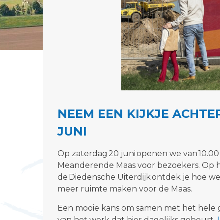
NEEM EEN KIJKJE ACHT
JUNI
Op zaterdag 20 juni openen we van 10.0
Meanderende Maas voor bezoekers. Op he
de Diedensche Uiterdijk ontdek je hoe w
meer ruimte maken voor de Maas.
Een mooie kans om samen
met h
et hele 
van het werk dat hier dagelijks gebeurt.
L