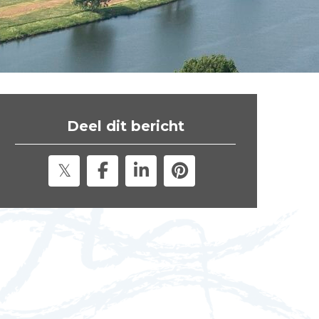
t
e
"
Deel dit bericht