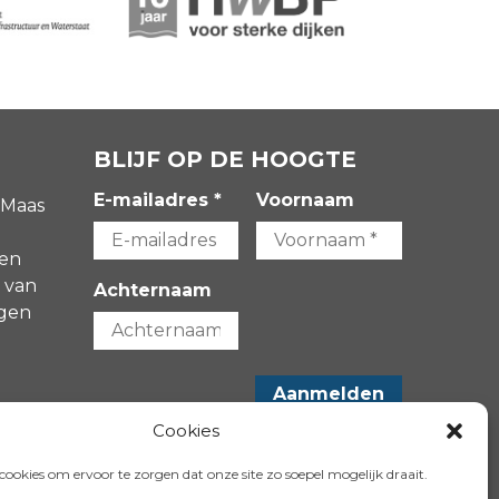
BLIJF OP DE HOOGTE
E-mailadres *
Voornaam
 Maas
gen
 van
Achternaam
agen
-
Cookies
VOLG ONS OP:
ookies om ervoor te zorgen dat onze site zo soepel mogelijk draait.