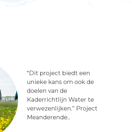
Lees het bericht:
“Dit project biedt een
unieke kans om ook de
doelen van de
Kaderrichtlijn Water te
verwezenlijken.” Project
Meanderende..
Auteur: