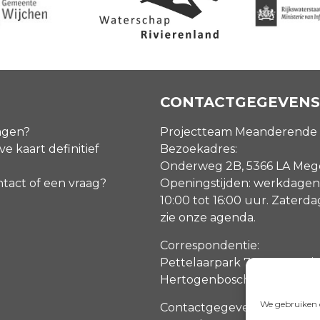
CONTACTGEGEVENS
agen?
Projectteam Meanderende
ve kaart definitief
Bezoekadres:
Onderweg 2B, 5366 LA Me
ntact of een vraag?
Openingstijden: werkdagen
10:00 tot 16:00 uur. Zaterd
zie onze agenda
.
Correspondentie:
Pettelaarpark 70, 5216 PP ‘s
Hertogenbosch
We gebruiken c
Contactgegevens