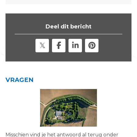
s
i
t
Deel dit bericht
e
"
VRAGEN
Misschien vind je het antwoord al terug onder