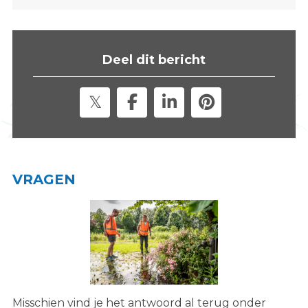
s
i
t
Deel dit bericht
e
"
VRAGEN
Misschien vind je het antwoord al terug onder