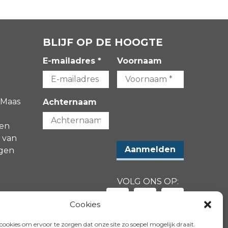
BLIJF OP DE HOOGTE
E-mailadres *
Voornaam
 Maas
Achternaam
gen
 van
agen
VOLG ONS OP:
-
Cookies
ookies om ervoor te zorgen dat onze site zo soepel mogelijk draait.