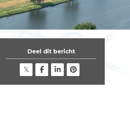
t
e
"
Deel dit bericht