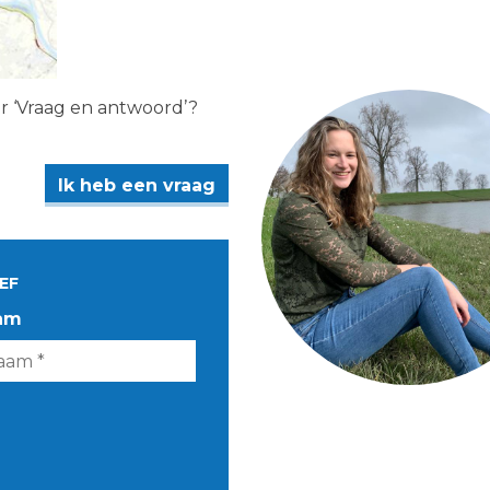
er ‘Vraag en antwoord’?
Ik heb een vraag
EF
am