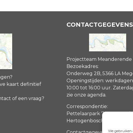
CONTACTGEGEVENS
Projectteam Meanderende
Bezoekadres:
Onderweg 2B, 5366 LA Me
agen?
Openingstijden: werkdagen
ve kaart definitief
10:00 tot 16:00 uur. Zaterd
zie onze agenda
.
ntact of een vraag?
Correspondentie:
Pettelaarpark 70, 5216 PP ‘s
Hertogenbosch
We gebruiken c
Contactgegevens