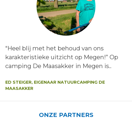
Lees het bericht:
“Heel blij met het behoud van ons
karakteristieke uitzicht op Megen!” Op
camping De Maasakker in Megen is..
Auteur:
ED STEIGER, EIGENAAR NATUURCAMPING DE
MAASAKKER
ONZE PARTNERS