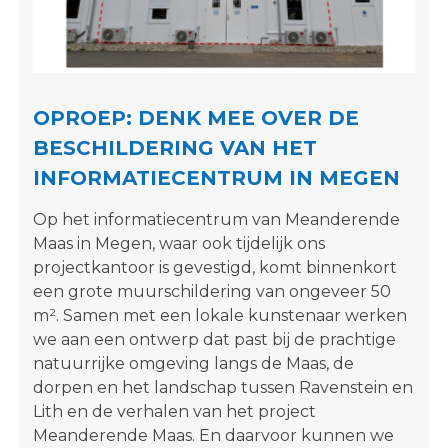
s
i
t
e
"
OPROEP: DENK MEE OVER DE
BESCHILDERING VAN HET
INFORMATIECENTRUM IN MEGEN
Op het informatiecentrum van Meanderende
Maas in Megen, waar ook tijdelijk ons
projectkantoor is gevestigd, komt binnenkort
een grote muurschildering van ongeveer 50
m². Samen met een lokale kunstenaar werken
we aan een ontwerp dat past bij de prachtige
natuurrijke omgeving langs de Maas, de
dorpen en het landschap tussen Ravenstein en
Lith en de verhalen van het project
Meanderende Maas. En daarvoor kunnen we