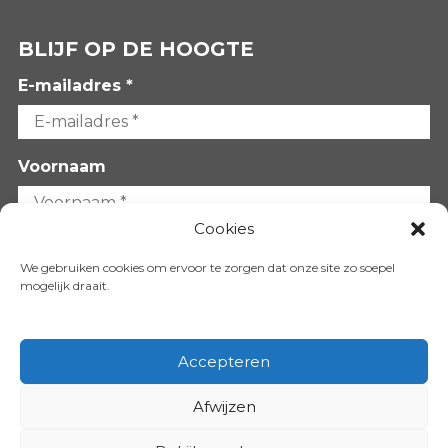
BLIJF OP DE HOOGTE
E-mailadres *
Voornaam
Cookies
Achternaam
We gebruiken cookies om ervoor te zorgen dat onze site zo soepel
mogelijk draait.
Accepteren
Afwijzen
VOLG ONS OP: