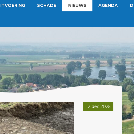
ITVOERING
SCHADE
NIEUWS
AGENDA
D
12 dec 2025