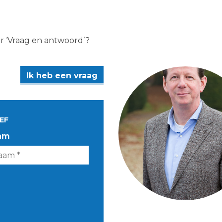
er ‘Vraag en antwoord’?
Ik heb een vraag
EF
am