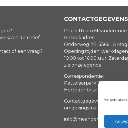
CONTACTGEGEVENS
agen?
Projectteam Meanderende
ve kaart definitief
Bezoekadres:
Onderweg 2B, 5366 LA Me
ntact of een vraag?
Openingstijden: werkdagen
10:00 tot 16:00 uur. Zaterd
zie onze agenda
.
Correspondentie:
Pettelaarpark 70, 5216 PP ‘s
Hertogenbosch
We gebruiken c
Contactgegevens
omgevingsmanagers
info@meanderendemaas.nl
Accep