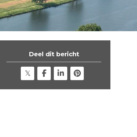
t
e
"
Deel dit bericht