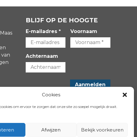
BLIJF OP DE HOOGTE
E-mailadres *
Voornaam
 Maas
gen
 van
Achternaam
agen
-
Cookies
VOLG ONS OP:
ookies om ervoor te zorgen dat onze site zo soepel mogelijk draait.
teren
Afwijzen
Bekijk voorkeuren