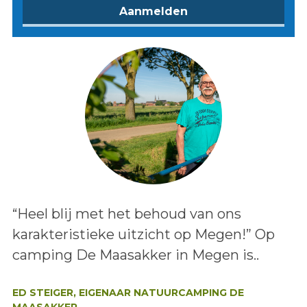
Lees het bericht:
“Heel blij met het behoud van ons
karakteristieke uitzicht op Megen!” Op
camping De Maasakker in Megen is..
Auteur:
ED STEIGER, EIGENAAR NATUURCAMPING DE