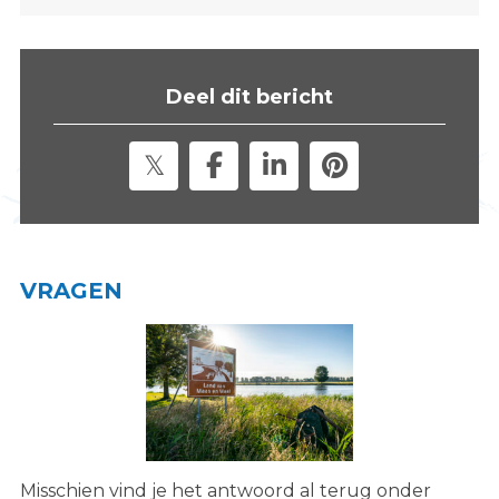
s
i
t
Deel dit bericht
e
"
VRAGEN
Misschien vind je het antwoord al terug onder