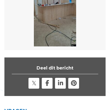
s
i
t
e
"
Deel dit bericht