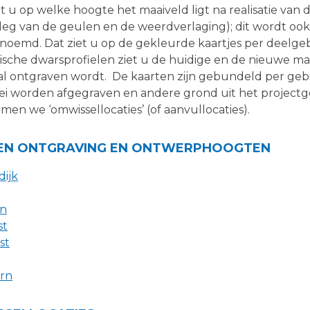
t u op welke hoogte het maaiveld ligt na realisatie van
eg van de geulen en de weerdverlaging); dit wordt ook
oemd. Dat ziet u op de gekleurde kaartjes per deelgeb
ische dwarsprofielen ziet u de huidige en de nieuwe m
l ontgraven wordt. De kaarten zijn gebundeld per gebi
lei worden afgegraven en andere grond uit het projec
en we ‘omwissellocaties’ (of aanvullocaties).
EN ONTGRAVING EN ONTWERPHOOGTEN
dijk
n
st
st
rn