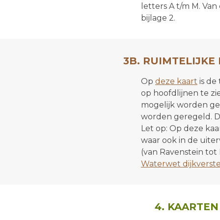
letters A t/m M. Van
bijlage 2.
3B. RUIMTELIJKE
Op
deze kaart
is de
op hoofdlijnen te z
mogelijk worden ge
worden geregeld. Di
Let op: Op deze kaart
waar ook in de uite
(van Ravenstein tot 
Waterwet dijkverst
4. KAARTE