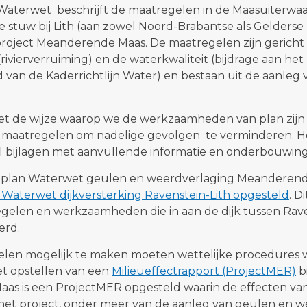
 Waterwet beschrijft de maatregelen in de Maasuiterwa
 stuw bij Lith (aan zowel Noord-Brabantse als Gelderse zi
roject Meanderende Maas. De maatregelen zijn gericht
(rivierverruiming) en de waterkwaliteit (bijdrage aan he
 van de Kaderrichtlijn Water) en bestaan uit de aanleg
het de wijze waarop we de werkzaamheden van plan zijn
 maatregelen om nadelige gevolgen te verminderen. H
l bijlagen met aanvullende informatie en onderbouwing
ctplan Waterwet geulen en weerdverlaging Meanderende
 Waterwet dijkversterking Ravenstein-Lith opgesteld
. D
gelen en werkzaamheden die in aan de dijk tussen Rave
erd.
len mogelijk te maken moeten wettelijke procedures
et opstellen van een
Milieueffectrapport (ProjectMER)
bi
s is een ProjectMER opgesteld waarin de effecten van
het project, onder meer van de aanleg van geulen en 