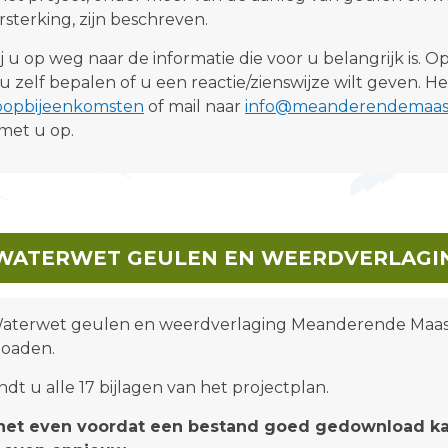
rsterking, zijn beschreven.
 u op weg naar de informatie die voor u belangrijk is. Op
u zelf bepalen of u een reactie/zienswijze wilt geven. He
loopbijeenkomsten
of mail naar
info@meanderendemaas
met u op.
WATERWET GEULEN EN WEERDVERLAGIN
Waterwet geulen en weerdverlaging Meanderende Maa
loaden.
dt u alle 17 bijlagen van het projectplan.
 het even voordat een bestand goed gedownload k