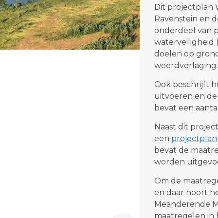
Dit projectplan
Ravenstein en de
onderdeel van p
waterveiligheid 
doelen op grond
weerdverlaging.
Ook beschrijft 
uitvoeren en de
bevat een aanta
Naast dit proje
een
projectplan
bevat de maatre
worden uitgevo
Om de maatrege
en daar hoort h
Meanderende Maa
maatregelen in 