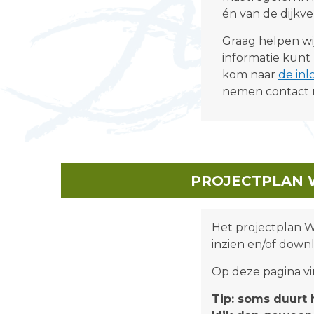
én van de dijkve
Graag helpen wij
informatie kunt 
kom naar
de in
nemen contact 
PROJECTPLAN 
Het projectplan 
inzien en/of down
Op deze pagina vin
Tip: soms duurt