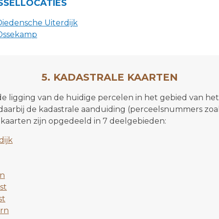
SSELLOCATIES
Diedensche Uiterdijk
 Ossekamp
5. KADASTRALE KAARTEN
de ligging van de huidige percelen in het gebied van he
arbij de kadastrale aanduiding (perceelsnummers zoals
 kaarten zijn opgedeeld in 7 deelgebieden:
dijk
n
st
st
rn