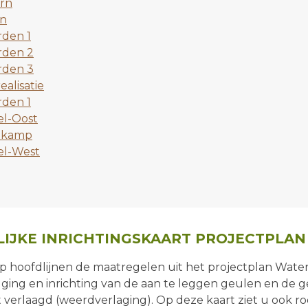
rn
n
den 1
rden 2
rden 3
alisatie
rden 1
l-Oost
ekamp
l-West
ELIJKE INRICHTINGSKAART PROJECTPLA
op hoofdlijnen de maatregelen uit het projectplan Wat
ging en inrichting van de aan te leggen geulen en de 
verlaagd (weerdverlaging). Op deze kaart ziet u ook ro