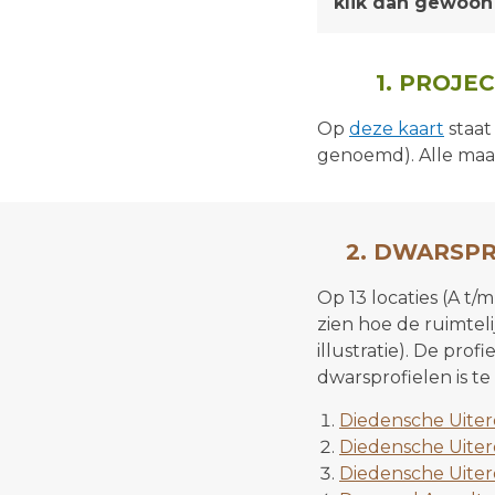
klik dan gewoon
1. PROJ
Op
deze kaart
staat
genoemd). Alle maat
2. DWARSPR
Op 13 locaties (A t/
zien hoe de ruimteli
illustratie). De pro
dwarsprofielen is te 
Diedensche Uiterd
Diedensche Uiterd
Diedensche Uiterd