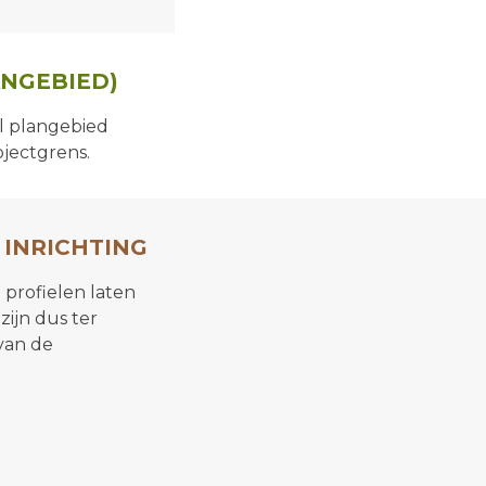
NGEBIED)
l plangebied
ojectgrens.
 INRICHTING
 profielen laten
zijn dus ter
 van de