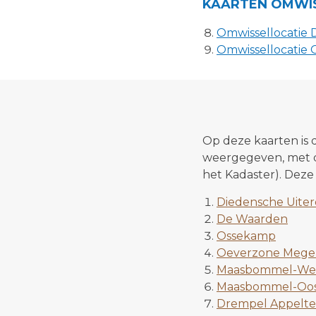
KAARTEN OMWI
Omwissellocatie 
Omwissellocatie
Op deze kaarten is 
weergegeven, met da
het Kadaster). Deze
Diedensche Uiter
De Waarden
Ossekamp
Oeverzone Mege
Maasbommel-We
Maasbommel-Oo
Drempel Appelte