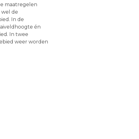
 de maatregelen
 wel de
ied. In de
aaiveldhoogte én
ed. In twee
tgebied weer worden