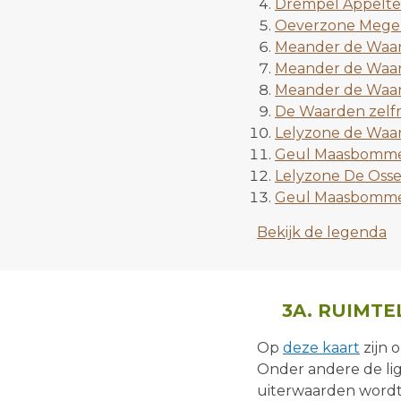
Drempel Appelte
Oeverzone Mege
Meander de Waar
Meander de Waa
Meander de Waa
De Waarden zelfre
Lelyzone de Waa
Geul Maasbomme
Lelyzone De Oss
Geul Maasbomme
Bekijk de legenda
3A. RUIMT
Op
deze kaart
zijn 
Onder andere de lig
uiterwaarden wordt 