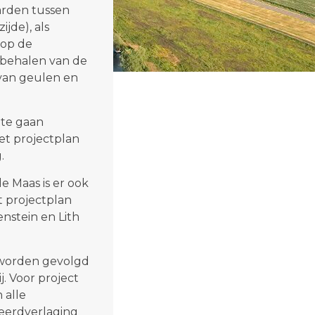
arden tussen
t
jde), als
e
 op de
"
t behalen van de
 van geulen en
 te gaan
et projectplan
.
 Maas is er ook
it projectplan
nstein en Lith
 worden gevolgd
j. Voor project
 alle
weerdverlaging