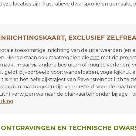
 deze locaties zijn illustratieve dwarsprofielen gemaakt,
 INRICHTINGSKAART, EXCLUSIEF ZELFRE
 totale toekomstige inrichting van de uiterwaarden (en e
ien. Hierop staan ook maatregelen die
niet
met dit proje
maakt, maar via andere besluiten of (nog te verlenen)
t geldt bijvoorbeeld voor: wandelpaden, vogelkijkhut e
 is niet het hele dijktraject van Ravenstein tot Lith te z
rwaarden maatregelen zijn voorgesteld. Voor de maatreg
Lith) verwijzen we naar de plankaarten onder bijlage 1 b
erking
.
N ONTGRAVINGEN EN TECHNISCHE DWAR