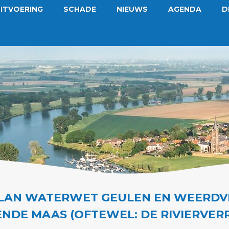
ITVOERING
SCHADE
NIEUWS
AGENDA
D
LAN WATERWET GEULEN EN WEERDV
DE MAAS (OFTEWEL: DE RIVIERVER