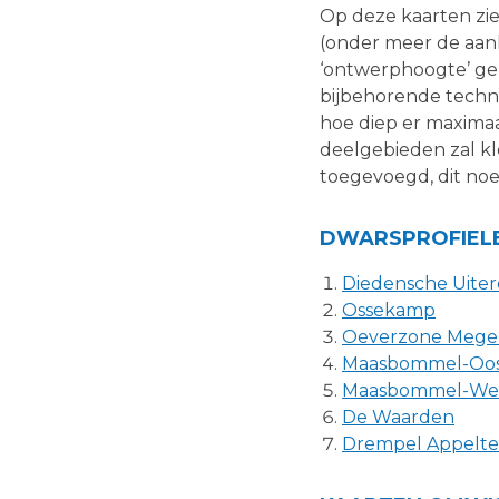
Op deze kaarten zie
(onder meer de aanl
‘ontwerphoogte’ gen
bijbehorende techn
hoe diep er maximaa
deelgebieden zal k
toegevoegd, dit noem
DWARSPROFIEL
Diedensche Uiter
Ossekamp
Oeverzone Mege
Maasbommel-Oo
Maasbommel-We
De Waarden
Drempel Appelte