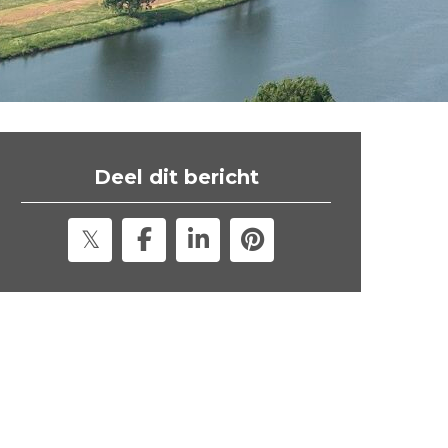
t
e
"
Deel dit bericht