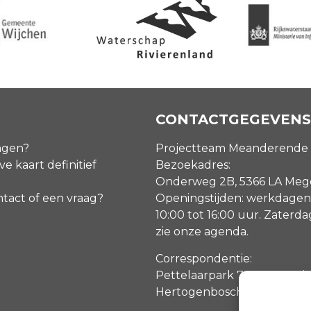
CONTACTGEGEVENS
agen?
Projectteam Meanderende
ve kaart definitief
Bezoekadres:
Onderweg 2B, 5366 LA Me
ntact of een vraag?
Openingstijden: werkdagen
10:00 tot 16:00 uur. Zaterd
zie onze agenda
.
Correspondentie:
Pettelaarpark 70, 5216 PP ‘s
Hertogenbosch