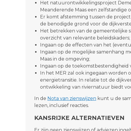
Het natuurontwikkelingsproject Demen
Meanderende Maas een zelfstandige o
Er komt afstemming tussen de proje
de benodigde grond voor de dijkvers
Het betrekken van de gemeentelijke s
overzicht van relevante beleidskaders;
Ingaan op de effecten van het (eventu
Ingaan op de mogelijke samenhang met
Maas in de omgeving;
Ingaan op de toekomstbestendigheid 
In het MER zal ook ingegaan worden o
energietransitie. In relatie tot de dij
ontwikkeling van riviernatuur biedt v
In de
Nota van zienswijzen
kunt u de same
lezen, inclusief reacties.
KANSRIJKE ALTERNATIEVEN
Er zijn geen zienswijzen of adviezen inge