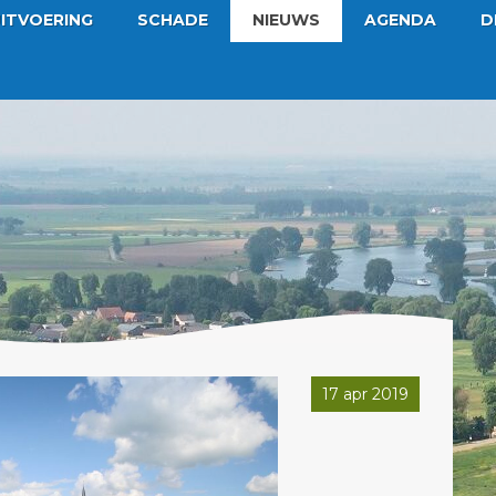
ITVOERING
SCHADE
NIEUWS
AGENDA
D
17 apr 2019