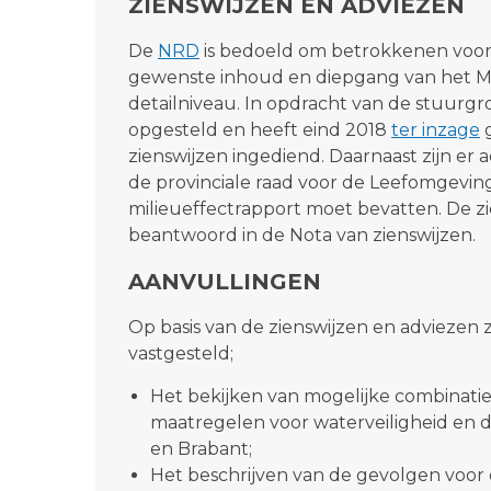
ZIENSWIJZEN EN ADVIEZEN
De
NRD
is bedoeld om betrokkenen voora
gewenste inhoud en diepgang van het ME
detailniveau. In opdracht van de stuur
opgesteld en heeft eind 2018
ter inzage
g
zienswijzen ingediend. Daarnaast zijn er
de provinciale raad voor de Leefomgeving
milieueffectrapport moet bevatten. De z
beantwoord in de Nota van zienswijzen.
AANVULLINGEN
Op basis van de zienswijzen en adviezen
vastgesteld;
Het bekijken van mogelijke combinatie
maatregelen voor waterveiligheid en 
en Brabant;
Het beschrijven van de gevolgen voor d