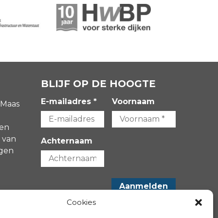
BLIJF OP DE HOOGTE
E-mailadres *
Voornaam
 Maas
gen
 van
Achternaam
agen
-
Cookies
VOLG ONS OP: