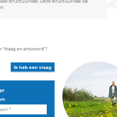
ale structuurvisie. Deze structuurvisie zal
n.
er ‘Vraag en antwoord’?
Ik heb een vraag
EF
am