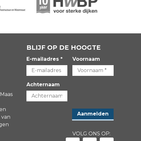
BLIJF OP DE HOOGTE
E-mailadres *
Voornaam
Achternaam
 Maas
gen
 van
agen
VOLG ONS OP: