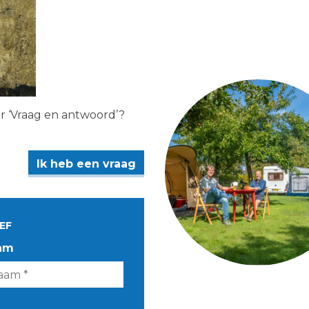
er ‘Vraag en antwoord’?
Ik heb een vraag
EF
am