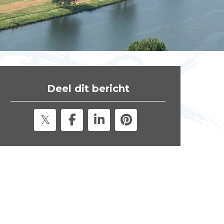
t
e
"
Deel dit bericht