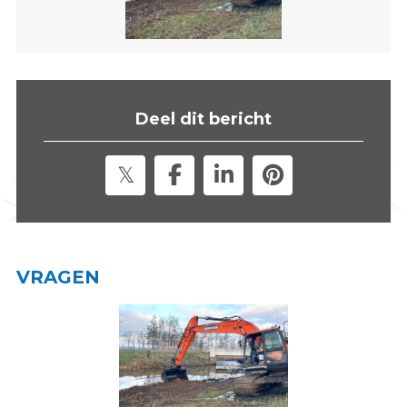
s
i
t
e
"
Deel dit bericht
VRAGEN