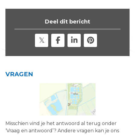
s
i
t
Deel dit bericht
e
"
VRAGEN
Misschien vind je het antwoord al terug onder
‘Vraag en antwoord’? Andere vragen kan je ons