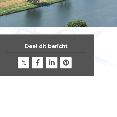
t
e
"
Deel dit bericht