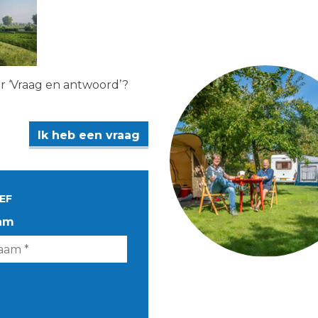
er ‘Vraag en antwoord’?
Ik heb een vraag
EF
am