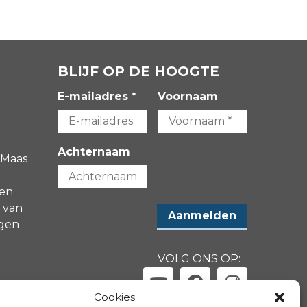
BLIJF OP DE HOOGTE
E-mailadres *
Voornaam
Achternaam
 Maas
gen
 van
agen
VOLG ONS OP:
-
Cookies