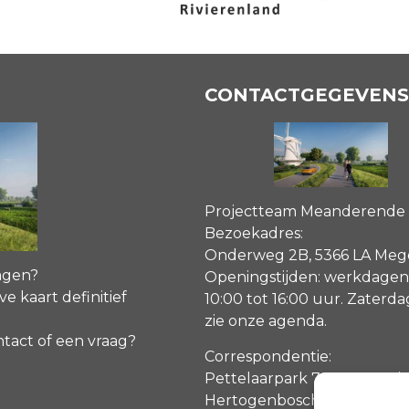
CONTACTGEGEVENS
Projectteam Meanderende
Bezoekadres:
Onderweg 2B, 5366 LA Me
agen?
Openingstijden: werkdagen
ve kaart definitief
10:00 tot 16:00 uur. Zaterd
zie onze agenda
.
ntact of een vraag?
Correspondentie:
Pettelaarpark 70, 5216 PP ‘s
Hertogenbosch