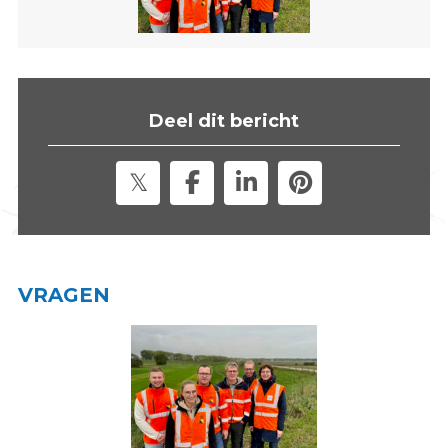
s
i
t
e
"
Deel dit bericht
VRAGEN