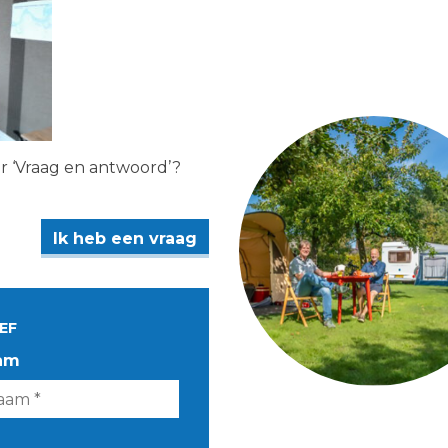
er ‘Vraag en antwoord’?
Ik heb een vraag
EF
am