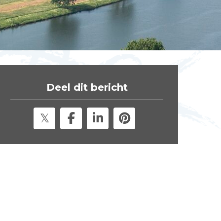
t
e
"
Deel dit bericht