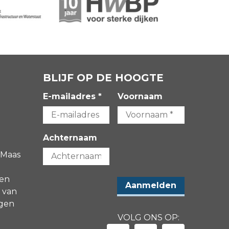
BLIJF OP DE HOOGTE
E-mailadres *
Voornaam
Achternaam
 Maas
gen
 van
agen
VOLG ONS OP: