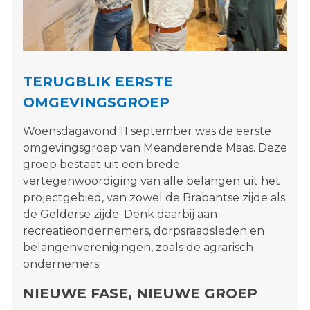
s
i
t
e
"
TERUGBLIK EERSTE
OMGEVINGSGROEP
Woensdagavond 11 september was de eerste
omgevingsgroep van Meanderende Maas. Deze
groep bestaat uit een brede
vertegenwoordiging van alle belangen uit het
projectgebied, van zowel de Brabantse zijde als
de Gelderse zijde. Denk daarbij aan
recreatieondernemers, dorpsraadsleden en
belangenverenigingen, zoals de agrarisch
ondernemers.
NIEUWE FASE, NIEUWE GROEP