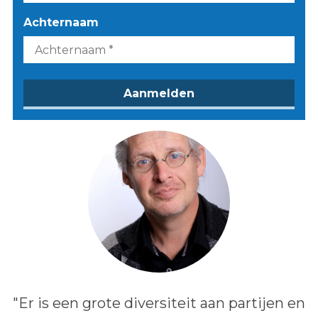
Achternaam
Lees het bericht:
"Er is een grote diversiteit aan partijen en