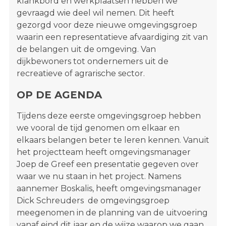
klankbord en werkplaatsen hebben we
gevraagd wie deel wil nemen. Dit heeft
gezorgd voor deze nieuwe omgevingsgroep
waarin een representatieve afvaardiging zit van
de belangen uit de omgeving. Van
dijkbewoners tot ondernemers uit de
recreatieve of agrarische sector.
OP DE AGENDA
Tijdens deze eerste omgevingsgroep hebben
we vooral de tijd genomen om elkaar en
elkaars belangen beter te leren kennen. Vanuit
het projectteam heeft omgevingsmanager
Joep de Greef een presentatie gegeven over
waar we nu staan in het project.
N
amens
aannemer
Boskalis,
heeft
omgevingsmanager
Dick
Schreu
ders
de
omgevingsgroep
meegenomen in de planning van de uitvoering
vanaf eind dit jaar en de wijze waarop we gaan