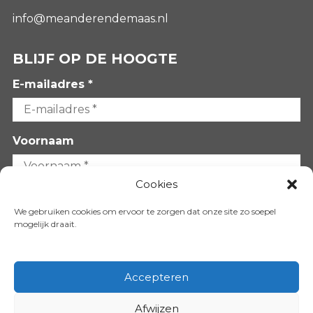
info@meanderendemaas.nl
BLIJF OP DE HOOGTE
E-mailadres *
Voornaam
Cookies
Achternaam
We gebruiken cookies om ervoor te zorgen dat onze site zo soepel
mogelijk draait.
Accepteren
Afwijzen