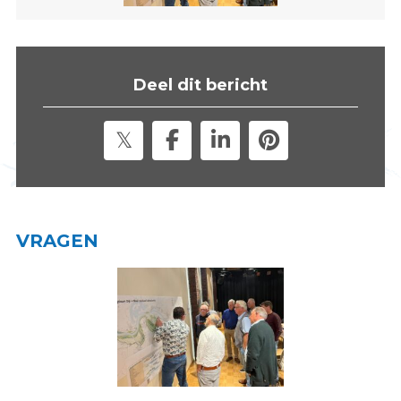
s
i
t
e
Deel dit bericht
"
VRAGEN