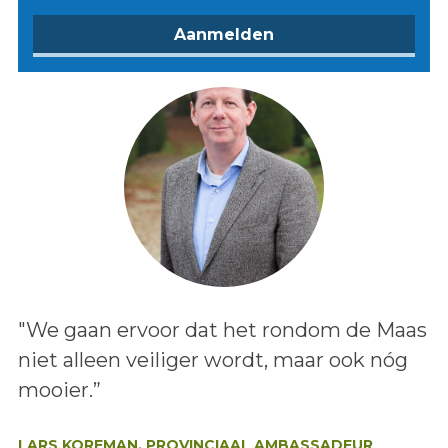
Lees het bericht:
"We gaan ervoor dat het rondom de Maas
niet alleen veiliger wordt, maar ook nóg
mooier.”
Auteur:
LARS KOREMAN, PROVINCIAAL AMBASSADEUR