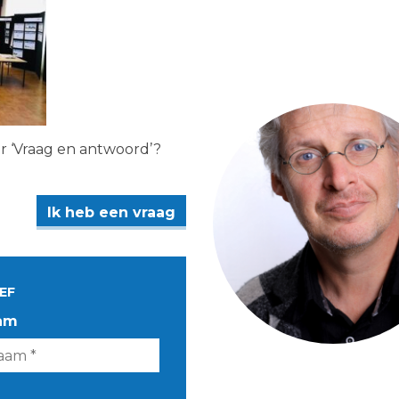
er ‘Vraag en antwoord’?
Ik heb een vraag
EF
am