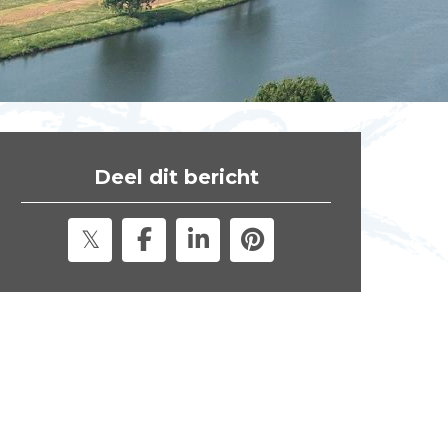
t
e
"
Deel dit bericht