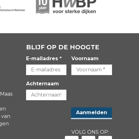
BLIJF OP DE HOOGTE
E-mailadres *
Voornaam
Achternaam
 Maas
gen
 van
agen
VOLG ONS OP: