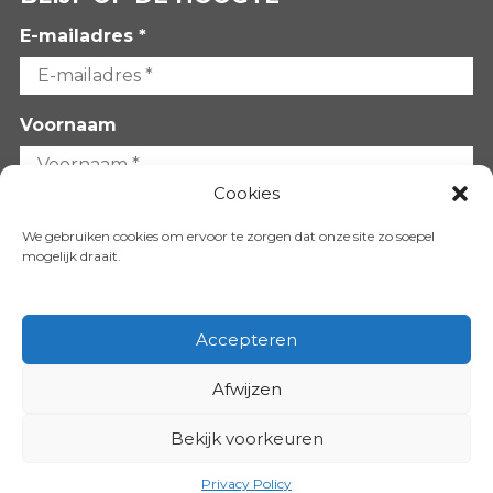
E-mailadres *
Voornaam
Cookies
Achternaam
We gebruiken cookies om ervoor te zorgen dat onze site zo soepel
mogelijk draait.
Accepteren
Afwijzen
VOLG ONS OP:
Bekijk voorkeuren
Copyright 2026
Privacy Policy