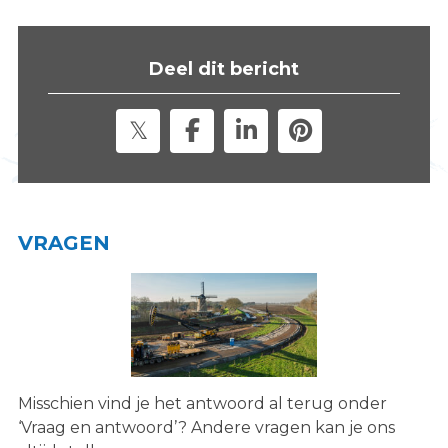
s
i
t
Deel dit bericht
e
"
VRAGEN
Misschien vind je het antwoord al terug onder
‘Vraag en antwoord’? Andere vragen kan je ons