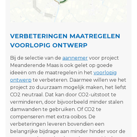
s
i
t
e
"
VERBETERINGEN MAATREGELEN
VOORLOPIG ONTWERP
Bij de selectie van de
aannemer
voor project
Meanderende Maas is ook gelet op goede
ideeën om de maatregelen in het
voorlopig
ontwerp
te verbeteren. Daarmee willen we het
project zo duurzaam mogelijk maken, het liefst
CO2 neutraal. Dat kan door CO2-uitstoot te
verminderen, door bijvoorbeeld minder stalen
damwanden te gebruiken. Of CO2 te
compenseren met extra ooibos. De
verbeteringen leveren bovendien een
belangrijke bijdrage aan minder hinder voor de