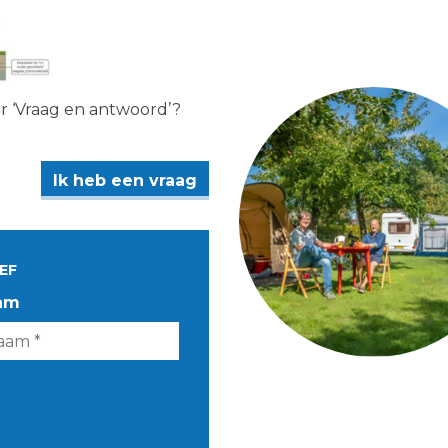
er ‘Vraag en antwoord’?
Ik heb een vraag
EF
am