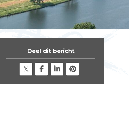
t
e
"
Deel dit bericht