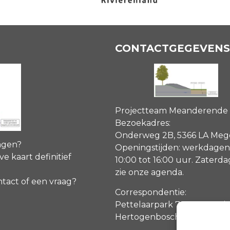
CONTACTGEGEVENS
Projectteam Meanderende
Bezoekadres:
Onderweg 2B, 5366 LA Me
agen?
Openingstijden: werkdagen
ve kaart definitief
10:00 tot 16:00 uur. Zaterd
zie onze agenda
.
ntact of een vraag?
Correspondentie:
Pettelaarpark 70, 5216 PP ‘s
Hertogenbosch