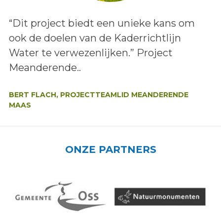
Lees het bericht:
“Dit project biedt een unieke kans om
ook de doelen van de Kaderrichtlijn
Water te verwezenlijken.” Project
Meanderende..
Auteur:
BERT FLACH, PROJECTTEAMLID MEANDERENDE
MAAS
ONZE PARTNERS