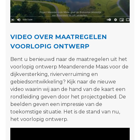
s
i
t
e
"
VIDEO OVER MAATREGELEN
VOORLOPIG ONTWERP
Bent u benieuwd naar de maatregelen uit het
voorlopig ontwerp Meanderende Maas voor de
dijkversterking, rivierverruiming en
gebiedsontwikkeling? Kijk naar de nieuwe
video waarin wij aan de hand van de kaart een
rondleiding geven door het projectgebied. De
beelden geven een impressie van de
toekomstige situatie. Het is de stand van nu,
het voorlopig ontwerp.