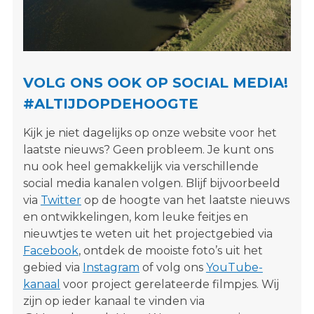
s
i
t
e
"
VOLG ONS OOK OP SOCIAL MEDIA!
#ALTIJDOPDEHOOGTE
Kijk je niet dagelijks op onze website voor het
laatste nieuws? Geen probleem. Je kunt ons
nu ook heel gemakkelijk via verschillende
social media kanalen volgen. Blijf bijvoorbeeld
via
Twitter
op de hoogte van het laatste nieuws
en ontwikkelingen, kom leuke feitjes en
nieuwtjes te weten uit het projectgebied via
Facebook
, ontdek de mooiste foto’s uit het
gebied via
Instagram
of volg ons
YouTube-
kanaal
voor project gerelateerde filmpjes. Wij
zijn op ieder kanaal te vinden via