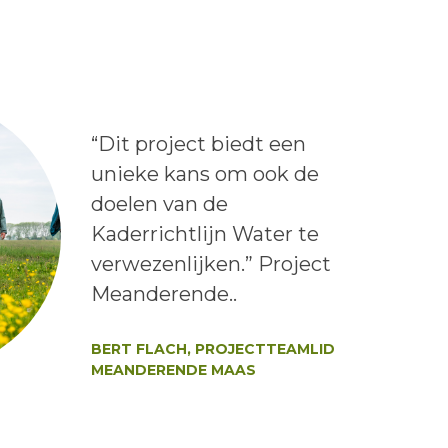
Lees het bericht:
“Dit project biedt een
unieke kans om ook de
doelen van de
Kaderrichtlijn Water te
verwezenlijken.” Project
Meanderende..
Auteur:
BERT FLACH, PROJECTTEAMLID
MEANDERENDE MAAS