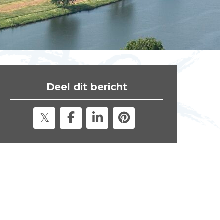
t
e
"
Deel dit bericht