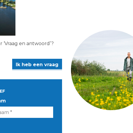
er ‘Vraag en antwoord’?
Ik heb een vraag
EF
am